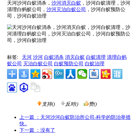
天河沙河白蚁消杀，
沙河消灭白蚁
，沙河白蚁清理，沙河
清理白蚂蚁公司，
沙河灭治白蚁公司
，沙河白蚁预防公
司，沙河白蚁治理
标签:
天河
沙河
白蚁消杀
消灭白蚁
白蚁清理
清理白蚂
蚁公司
灭治白蚁公司
白蚁预防公司
白蚁治理
支持(
)
反对(
)
赞(
)
上一篇
：天河沙河白蚁防治所公司-科学的防治举措
快..
下一篇
：没有了