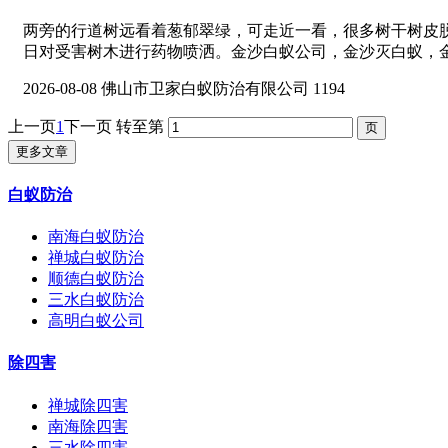
两旁的行道树远看着葱郁翠绿，可走近一看，很多树干树皮
日对受害树木进行药物喷洒。金沙白蚁公司，金沙灭白蚁，
2026-08-08
佛山市卫家白蚁防治有限公司
1194
上一页
1
下一页
转至第
更多文章
白蚁防治
南海白蚁防治
禅城白蚁防治
顺德白蚁防治
三水白蚁防治
高明白蚁公司
除四害
禅城除四害
南海除四害
三水除四害