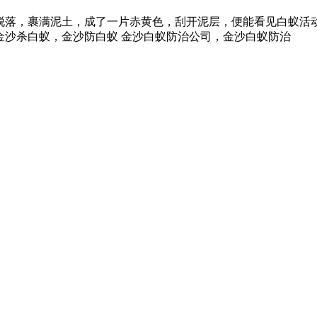
脱落，裹满泥土，成了一片赤黄色，刮开泥层，便能看见白蚁活
金沙杀白蚁，金沙防白蚁 金沙白蚁防治公司，金沙白蚁防治