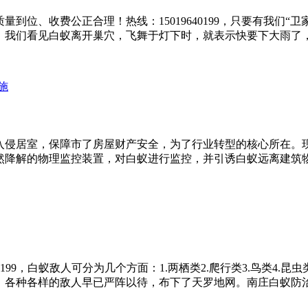
到位、收费公正合理！热线：15019640199，只要有我们“
我们看见白蚁离开巢穴，飞舞于灯下时，就表示快要下大雨了，
入侵居室，保障市了房屋财产安全，为了行业转型的核心所在。
降解的物理监控装置，对白蚁进行监控，并引诱白蚁远离建筑物。
40199，白蚁敌人可分为几个方面：1.两栖类2.爬行类3.鸟类4
各种各样的敌人早已严阵以待，布下了天罗地网。南庄白蚁防治所,