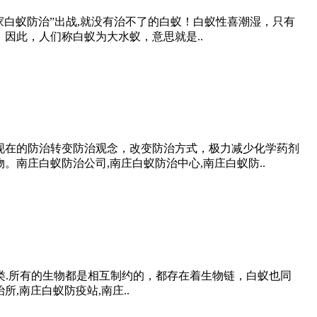
卫家白蚁防治”出战,就没有治不了的白蚁！白蚁性喜潮湿，只有
因此，人们称白蚁为大水蚁，意思就是..
现在的防治转变防治观念，改变防治方式，极力减少化学药剂
南庄白蚁防治公司,南庄白蚁防治中心,南庄白蚁防..
.昆虫类.所有的生物都是相互制约的，都存在着生物链，白蚁也同
南庄白蚁防疫站,南庄..