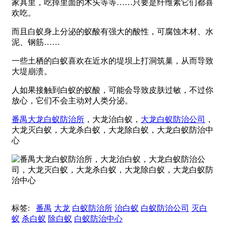
家具里，吃掉里面的木头等等……只要是纤维素它们都喜
欢吃。
而且白蚁身上分泌的蚁酸有强大的酸性，可腐蚀木材、水
泥、钢筋……
一些土栖的白蚁喜欢在近水的堤坝上打洞筑巢，从而导致
大堤崩溃。
人如果接触到白蚁的蚁酸，可能会导致皮肤过敏，不过你
放心，它们不会主动对人类分泌。
番禺大龙白蚁防治所
，大龙治白蚁，
大龙白蚁防治公司
，
大龙灭白蚁，大龙杀白蚁，大龙除白蚁，大龙白蚁防治中
心
标签:
番禺
大龙
白蚁防治所
治白蚁
白蚁防治公司
灭白
蚁
杀白蚁
除白蚁
白蚁防治中心