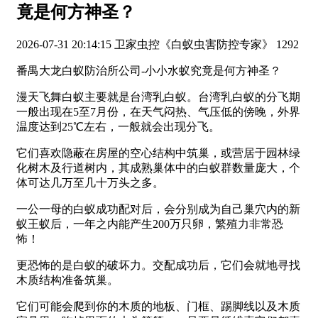
竟是何方神圣？
2026-07-31 20:14:15
卫家虫控《白蚁虫害防控专家》
1292
番禺大龙白蚁防治所公司-小小水蚁究竟是何方神圣？
漫天飞舞白蚁主要就是台湾乳白蚁。台湾乳白蚁的分飞期
一般出现在5至7月份，在天气闷热、气压低的傍晚，外界
温度达到25℃左右，一般就会出现分飞。
它们喜欢隐蔽在房屋的空心结构中筑巢，或营居于园林绿
化树木及行道树内，其成熟巢体中的白蚁群数量庞大，个
体可达几万至几十万头之多。
一公一母的白蚁成功配对后，会分别成为自己巢穴内的新
蚁王蚁后，一年之内能产生200万只卵，繁殖力非常恐
怖！
更恐怖的是白蚁的破坏力。交配成功后，它们会就地寻找
木质结构准备筑巢。
它们可能会爬到你的木质的地板、门框、踢脚线以及木质