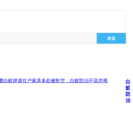
发送
惨遭白蚁肆虐住户家具多处被蛀空，白蚁防治不容忽视
白
蚁
防
治