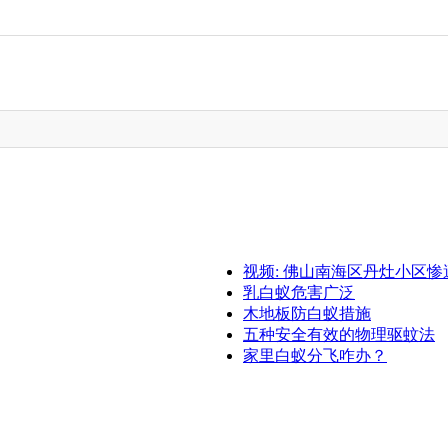
视频: 佛山南海区丹灶小区
乳白蚁危害广泛
木地板防白蚁措施
五种安全有效的物理驱蚊法
家里白蚁分飞咋办？