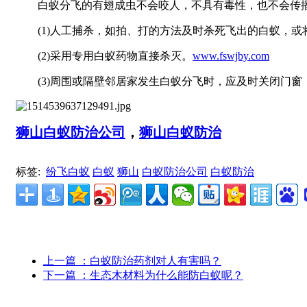
白蚁分飞的有翅成虫不会咬人，不具有毒性，也不会传播
(1)人工捕杀，如拍、打的方法及时杀死飞出的白蚁，或
(2)采用专用白蚁药物直接杀灭。
www.fswjby.com
(3)周围或隔壁邻居家发生白蚁分飞时，应及时关闭门窗
狮山白蚁防治公司
，
狮山白蚁防治
标签:
纷飞白蚁
白蚁
狮山
白蚁防治公司
白蚁防治
上一篇
：白蚁防治药剂对人有害吗？
下一篇
：生态木材料为什么能防白蚁呢？