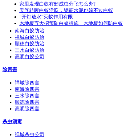
家里发现白蚁有翅成虫分飞怎么办?
天气转暖白蚁活跃，钢筋水泥也躲不过白蚁
“开灯放水”灭蚁作用有限
木地板五大招预防白蚁措施，木地板如何防白蚁
南海白蚁防治
禅城白蚁防治
顺德白蚁防治
三水白蚁防治
高明白蚁公司
除四害
禅城除四害
南海除四害
三水除四害
顺德除四害
高明除四害
杀虫消毒
禅城杀虫公司