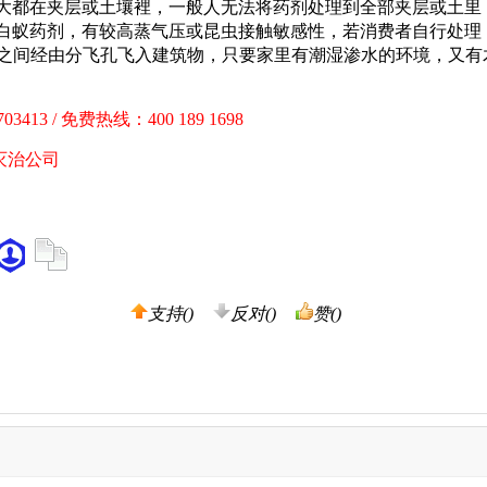
量大都在夹层或土壤裡，一般人无法将药剂处理到全部夹层或土里
白蚁药剂，有较高蒸气压或昆虫接触敏感性，若消费者自行处理
月之间经由分飞孔飞入建筑物，只要家里有潮湿渗水的环境，又
03413 / 免费热线：400 189 1698
支持(
)
反对(
)
赞(
)