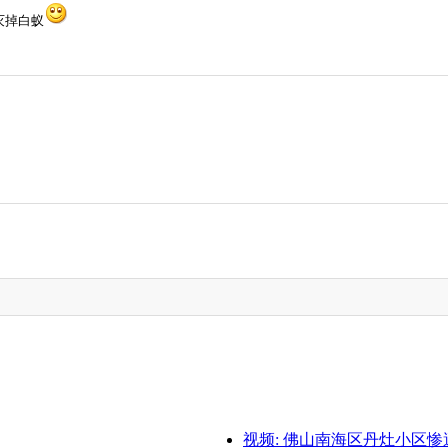
灭掉白蚁
视频: 佛山南海区丹灶小区