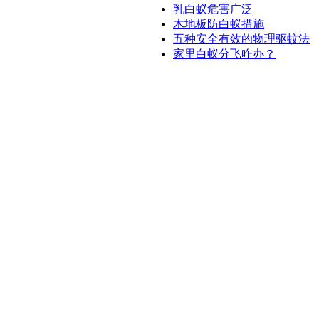
乳白蚁危害广泛
木地板防白蚁措施
五种安全有效的物理驱蚊法
家里白蚁分飞咋办？