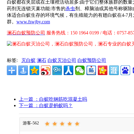
白蚁都在夹层或在土壤裡活动居多:由于它们整体族群的数
药剂无连锁灭巢功能:市售的
杀虫
剂、樟脑油或其他号称驱除
体适合白蚁生存的环境气候，有生殖能力的有翅白蚁在4-7
群。
www.fswjby.com
澜石白蚁预防公司
服务热线：150 1964 0199 / 电话：0757-857
标签:
灭白蚁
澜石
白蚁灭治公司
白蚁预防公司
上一篇
：白蚁吃钢筋吃混凝土吗
下一篇
：白蚁是蚂蚁吗？
游客-562