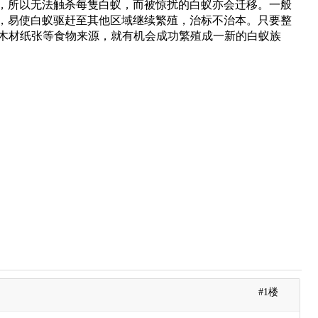
，所以无法触杀每隻白蚁，而被惊扰的白蚁亦会迁移。
一般
，易使白蚁驱赶至其他区域继续繁殖，治标不治本。
只要整
有木材纸张等食物来源，就有机会成功繁殖成一新的白蚁族
#1楼