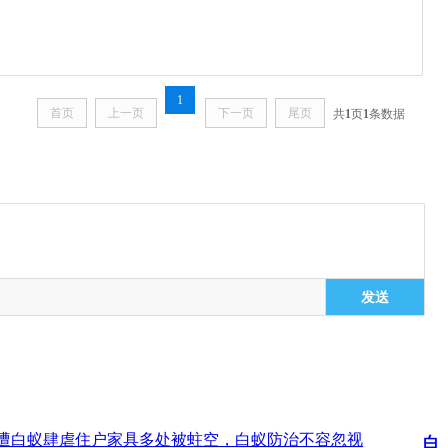
1
首页
上一页
下一页
尾页
共
1
页
1
条数据
发送
惨遭白蚁肆虐住户家具多处被蛀空，白蚁防治不容忽视
白