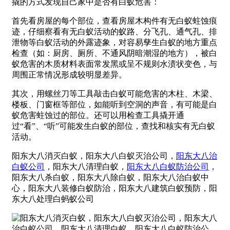
撬的方式发现自己家中是否有白蚁危害：
首先看房屋的每个部位，查看房屋木构件有无白蚁蛀蚀痕
迹，仔细察看有无白蚁活动的蚁路、分飞孔、通气孔、排
泄物等白蚁活动的外露迹象，对容易孳生白蚁的地方重点
检查（如：厨房、厕所、不通风阴暗潮湿的地方），被白
蚁危害的木质材料表面常发黑或呈不规则水渍状变色，与
周围正常情况形成较明显差异。
其次，用螺丝刀等工具敲击白蚁可能危害的木柱、木梁、
楼板、门窗框等部位，如能听到空洞的声音，有可能是白
蚁危害蛀蚀过的部位。还可以用检查工具撬开通
过“看”、“听”可能发生白蚁的部位，查找和核实有无白蚁
活动。
阳东大八消灭白蚁，阳东大八白蚁灭治公司，
阳东大八治
白蚁公司
，阳东大八清理白蚁，
阳东大八白蚁防治公司
，
阳东大八杀白蚁，阳东大八除白蚁，阳东大八治白蚁中
心，阳东大八装修白蚁防治，阳东大八建筑白蚁预防，阳
东大八处理白蚂蚁公司