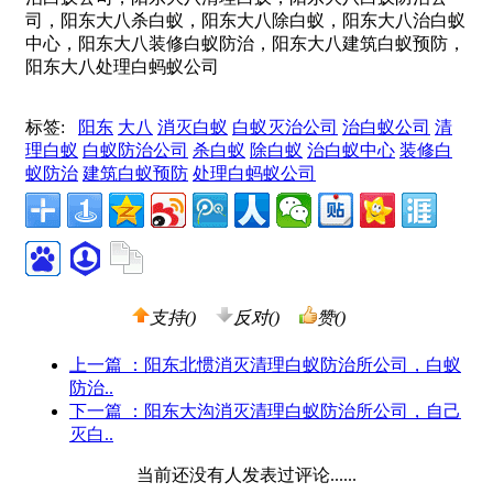
标签:
阳东
大八
消灭白蚁
白蚁灭治公司
治白蚁公司
清
理白蚁
白蚁防治公司
杀白蚁
除白蚁
治白蚁中心
装修白
蚁防治
建筑白蚁预防
处理白蚂蚁公司
支持(
)
反对(
)
赞(
)
上一篇
：阳东北惯消灭清理白蚁防治所公司，白蚁
防治..
下一篇
：阳东大沟消灭清理白蚁防治所公司，自己
灭白..
当前还没有人发表过评论......