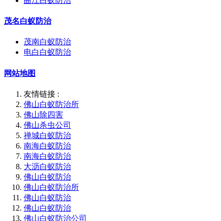
曲江白蚁防治
茂名白蚁防治
茂南白蚁防治
电白白蚁防治
网站地图
友情链接 :
佛山白蚁防治所
佛山除四害
佛山杀虫公司
禅城白蚁防治
南海白蚁防治
南海白蚁防治
大沥白蚁防治
佛山白蚁防治
佛山白蚁防治所
佛山白蚁防治
佛山白蚁防治
佛山白蚁防治公司