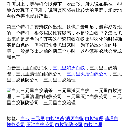
孔再封上，等待机会以便下一次出飞。所以说如果在一些
地方发现了分飞孔，说明该区域有比较大的巢群，相对地
白蚁危害也就较严重。
第三个特征是繁殖蚁的出现。这也是最明显，最容易发现
的一个特征，很多居民比较疑惑，不是说白蚁吗？怎么飞
出来的是黑色的？其实这些繁殖蚁在蚁巢里羽化的时候确
实是白色的，但当它快要飞出来时，为了适应外面的环
境，一般是飞出之前的两三个小时，这些繁殖蚁就会变成
黑色了。
白云三元里白蚁消杀，
三元里消灭白蚁
，三元里白蚁清
理，三元里清理白蚂蚁公司，
三元里灭治白蚁公司
，三元
里白蚁预防公司，三元里白蚁治理
标签:
白云
三元里
白蚁消杀
消灭白蚁
白蚁清理
清理白
蚂蚁公司
灭治白蚁公司
白蚁预防公司
白蚁治理