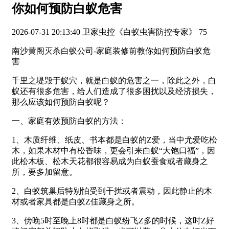
你如何预防白蚁危害
2026-07-31 20:13:40
卫家虫控《白蚁虫害防控专家》
75
南沙黄阁灭杀白蚁公司-家庭装修前教你如何预防白蚁危
害
千里之堤毁于蚁穴，就是白蚁的危害之一，除此之外，白
蚁还有很多危害，给人们造成了很多困扰以及经济损失，
那么应该如何预防白蚁呢？
一、家庭有效预防白蚁的方法：
1、木质纤维、纸皮、书本都是白蚁的Z爱，当中尤爱吃松
木，如果木材中有松香味，更会引来白蚁“大饱口福”，因
此松木板、松木天花都很容易成为白蚁蚕食或者藏身之
所，要多加留意。
2、白蚁筑巢后特别怕受到干扰或者震动，因此静止的木
材或者家具都是白蚁Z佳藏身之所。
3、傍晚5时至晚上8时都是白蚁纷飞Z多的时候，这时Z好