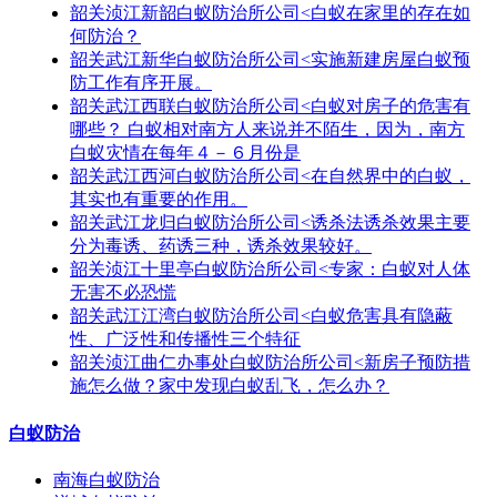
韶关浈江新韶白蚁防治所公司<白蚁在家里的存在如
何防治？
韶关武江新华白蚁防治所公司<实施新建房屋白蚁预
防工作有序开展。
韶关武江西联白蚁防治所公司<白蚁对房子的危害有
哪些？ 白蚁相对南方人来说并不陌生，因为，南方
白蚁灾情在每年４－６月份是
韶关武江西河白蚁防治所公司<在自然界中的白蚁，
其实也有重要的作用。
韶关武江龙归白蚁防治所公司<诱杀法诱杀效果主要
分为毒诱、药诱三种，诱杀效果较好。
韶关浈江十里亭白蚁防治所公司<专家：白蚁对人体
无害不必恐慌
韶关武江江湾白蚁防治所公司<白蚁危害具有隐蔽
性、广泛性和传播性三个特征
韶关浈江曲仁办事处白蚁防治所公司<新房子预防措
施怎么做？家中发现白蚁乱飞，怎么办？
白蚁防治
南海白蚁防治