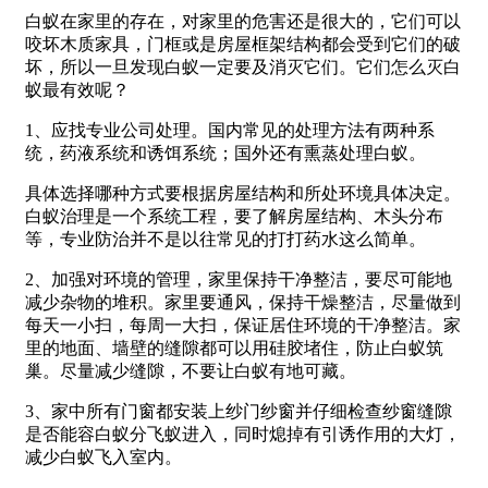
白蚁在家里的存在，对家里的危害还是很大的，它们可以
咬坏木质家具，门框或是房屋框架结构都会受到它们的破
坏，所以一旦发现白蚁一定要及消灭它们。它们怎么灭白
蚁最有效呢？
1、应找专业公司处理。国内常见的处理方法有两种系
统，药液系统和诱饵系统；国外还有熏蒸处理白蚁。
具体选择哪种方式要根据房屋结构和所处环境具体决定。
白蚁治理是一个系统工程，要了解房屋结构、木头分布
等，专业防治并不是以往常见的打打药水这么简单。
2、加强对环境的管理，家里保持干净整洁，要尽可能地
减少杂物的堆积。家里要通风，保持干燥整洁，尽量做到
每天一小扫，每周一大扫，保证居住环境的干净整洁。家
里的地面、墙壁的缝隙都可以用硅胶堵住，防止白蚁筑
巢。尽量减少缝隙，不要让白蚁有地可藏。
3、家中所有门窗都安装上纱门纱窗并仔细检查纱窗缝隙
是否能容白蚁分飞蚁进入，同时熄掉有引诱作用的大灯，
减少白蚁飞入室内。