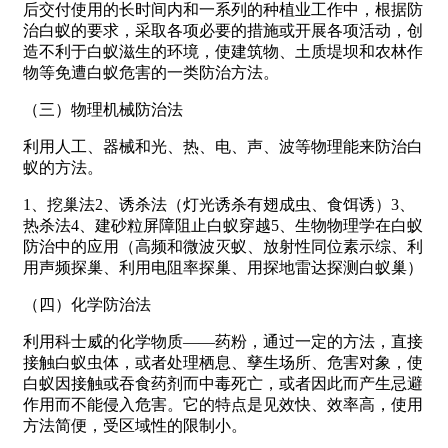
后交付使用的长时间内和一系列的种植业工作中，根据防
治白蚁的要求，采取各项必要的措施或开展各项活动，创
造不利于白蚁滋生的环境，使建筑物、土质堤坝和农林作
物等免遭白蚁危害的一类防治方法。
（三）物理机械防治法
利用人工、器械和光、热、电、声、波等物理能来防治白
蚁的方法。
1、挖巢法2、诱杀法（灯光诱杀有翅成虫、食饵诱）3、
热杀法4、建砂粒屏障阻止白蚁穿越5、生物物理学在白蚁
防治中的应用（高频和微波灭蚁、放射性同位素示综、利
用声频探巢、利用电阻率探巢、用探地雷达探测白蚁巢）
（四）化学防治法
利用科士威的化学物质——药粉，通过一定的方法，直接
接触白蚁虫体，或者处理栖息、孳生场所、危害对象，使
白蚁因接触或吞食药剂而中毒死亡，或者因此而产生忌避
作用而不能侵入危害。它的特点是见效快、效率高，使用
方法简便，受区域性的限制小。