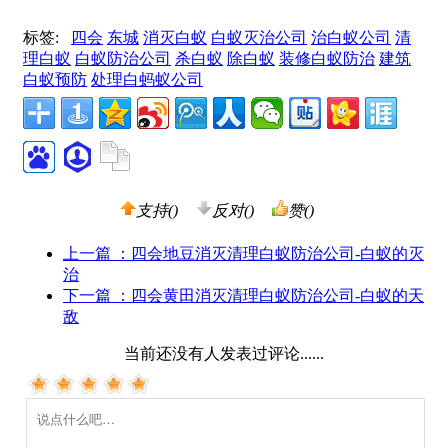
标签:
四会
东城
消灭白蚁
白蚁灭治公司
治白蚁公司
清
理白蚁
白蚁防治公司
杀白蚁
除白蚁
装修白蚁防治
建筑
白蚁预防
处理白蚂蚁公司
支持(
)
反对(
)
赞(
)
上一篇
：四会地豆消灭清理白蚁防治公司-白蚁的灭
治
下一篇
：四会黄田消灭清理白蚁防治公司-白蚁的天
敌
当前还没有人发表过评论......