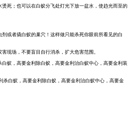
水烫死；也可以在白蚁分飞处灯光下放一盆水，使趋光而至的
虫剂或者撬白蚁的巢穴！这样做只能杀死你眼前所看见的白
蚁害现场，不要盲目自行消杀，扩大危害范围。
杀白蚁，高要金利除白蚁，高要金利治白蚁中心，高要金利装