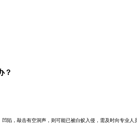
办？
、凹陷，敲击有空洞声，则可能已被白蚁入侵，需及时向专业人