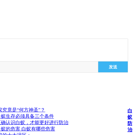
发送
蚁究竟是“何方神圣”？
白
白蚁生存必须具备三个条件
蚁
正确认识白蚁，才能更好进行防治
防
蚁的危害 白蚁有哪些危害
治