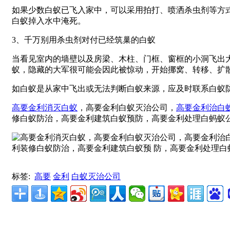
如果少数白蚁已飞入家中，可以采用拍打、喷洒杀虫剂等方
白蚁掉入水中淹死。
3、千万别用杀虫剂对付已经筑巢的白蚁
当看见室内的墙壁以及房梁、木柱、门框、窗框的小洞飞出
蚁，隐藏的大军很可能会因此被惊动，开始挪窝、转移、扩
如白蚁是从家中飞出或无法判断白蚁来源，应及时联系白蚁
高要金利消灭白蚁
，高要金利白蚁灭治公司，
高要金利治白
修白蚁防治，高要金利建筑白蚁预防，高要金利处理白蚂蚁
标签:
高要
金利
白蚁灭治公司