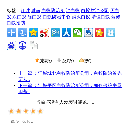
标签:
江城
城南
白蚁防治所
治白蚁
白蚁防治公司
灭白
蚁
杀白蚁
除白蚁
白蚁防治中心
消灭白蚁
清理白蚁
装修
白蚁预防
支持(
)
反对(
)
赞(
)
上一篇
：江城城北白蚁防治所公司，白蚁防治首先
要从..
下一篇
：江城平冈白蚁防治所公司，如何保护房屋
地基..
当前还没有人发表过评论......