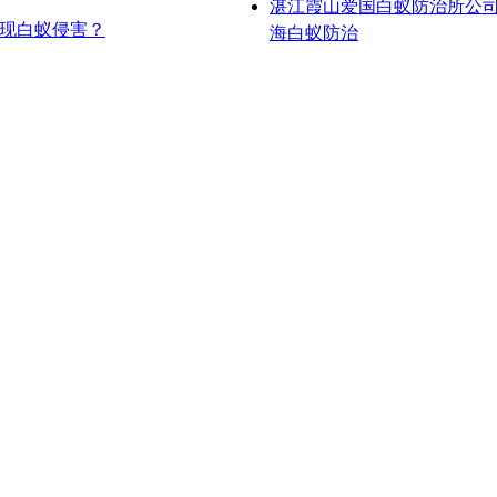
湛江霞山爱国白蚁防治所公
现白蚁侵害？
海白蚁防治