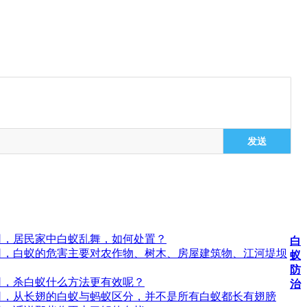
发送
司，居民家中白蚁乱舞，如何处置？
白
司，白蚁的危害主要对农作物、树木、房屋建筑物、江河堤坝
蚁
防
司，杀白蚁什么方法更有效呢？
治
司，从长翅的白蚁与蚂蚁区分，并不是所有白蚁都长有翅膀