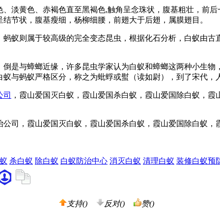
色、淡黄色、赤褐色直至黑褐色,触角呈念珠状，腹基粗壮，前后
呈结节状，腹基瘦细，杨柳细腰，前翅大于后翅，属膜翅目。
，蚂蚁则属于较高级的完全变态昆虫，根据化石分析，白蚁由古
，倒是与蟑螂近缘，许多昆虫学家认为白蚁和蟑螂这两种小生物
白蚁与蚂蚁严格区分，称之为蚍蜉或螱（读如尉），到了宋代，
公司
，霞山爱国灭白蚁，霞山爱国杀白蚁，霞山爱国除白蚁，霞
蚁
杀白蚁
除白蚁
白蚁防治中心
消灭白蚁
清理白蚁
装修白蚁预
支持(
)
反对(
)
赞(
)