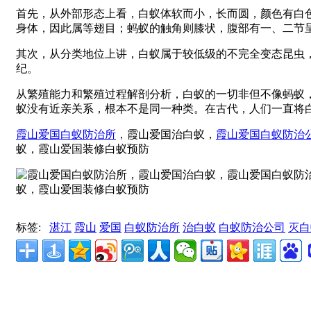
首先，从外部形态上看，白蚁体软而小，长而圆，颜色有白
身体，因此属等翅目；蚂蚁的触角则膝状，腹部有一、二节
其次，从分类地位上讲，白蚁属于较低级的不完全变态昆虫
纪。
从繁殖能力和繁殖过程解剖分析，白蚁的一切非但不像蚂蚁
蚁没有近亲关系，根本不是同一种类。在古代，人们一直将
霞山爱国白蚁防治所
，霞山爱国治白蚁，
霞山爱国白蚁防治
蚁，霞山爱国装修白蚁预防
标签:
湛江
霞山
爱国
白蚁防治所
治白蚁
白蚁防治公司
灭白